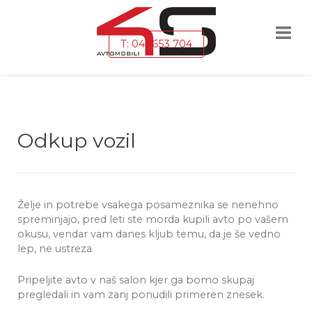
T: 041 653 704
Odkup vozil
Želje in potrebe vsakega posameznika se nenehno
spreminjajo, pred leti ste morda kupili avto po vašem
okusu, vendar vam danes kljub temu, da je še vedno
lep, ne ustreza.
Pripeljite avto v naš salon kjer ga bomo skupaj
pregledali in vam zanj ponudili primeren znesek.