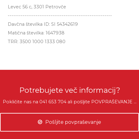
Levec 56 c, 3301 Petrovče
--------------------------------------------------------
Davčna številka ID: SI 54342619
Matična številka: 1647938
TRR: 3500 1000 1333 080
Potrebujete več informacij?
Pokličite nas na 041 653 704 ali pošljite POVPRAŠEVANJE ...
Pošljite povpraševanje