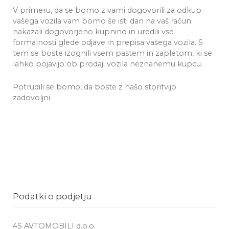
V primeru, da se bomo z vami dogovorili za odkup
vašega vozila vam bomo še isti dan na vaš račun
nakazali dogovorjeno kupnino in uredili vse
formalnosti glede odjave in prepisa vašega vozila. S
tem se boste izognili vsem pastem in zapletom, ki se
lahko pojavijo ob prodaji vozila neznanemu kupcu.
Potrudili se bomo, da boste z našo storitvijo
zadovoljni.
Podatki o podjetju
4S AVTOMOBILI d.o.o.