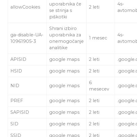
uporabnika če
4s-
allowCookies
2 leti
se strinja s
avtomobil
piškotki
Shrani izbiro
ga-disable-UA-
uporabnika za
4s-
1 mesec
10961905-3
onemogočanje
avtomobil
analitike
APISID
google maps
2 leti
.google
HSID
google maps
2 leti
.google
6
NID
google maps
.google
mesecev
PREF
google maps
2 leti
.google
SAPISID
google maps
2 leti
.google
SID
google maps
2 leti
.google
SSID
google maps
2 leti
.google