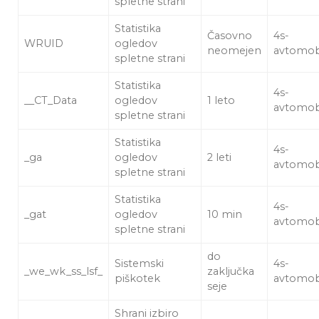
spletne strani
Statistika
Časovno
4s-
WRUID
ogledov
neomejen
avtomobil
spletne strani
Statistika
4s-
__CT_Data
ogledov
1 leto
avtomobil
spletne strani
Statistika
4s-
_ga
ogledov
2 leti
avtomobil
spletne strani
Statistika
4s-
_gat
ogledov
10 min
avtomobil
spletne strani
do
Sistemski
4s-
_we_wk_ss_lsf_
zaključka
piškotek
avtomobil
seje
Shrani izbiro