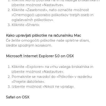
Kliknite ikono zobnika na vrhu vašega brskalnika in
izberite možnost »Nastavitve«.
Kliknite »Zasebnost«, nato označite možnost
»Onemogoči uporabo piškotkov tretjih oseb in
oglaševalnih piškotkov«.
Kliknite »Shrani«.
Kako upravljati piškotke na računalniku Mac
Če želite omogočiti piškotke naše spletne strani,
sledite spodnjim korakom.
Microsoft Internet Explorer 5.0 on OSX
Kliknite »Explorer« na vrhu vašega brskalnika in
izberite možnost »Nastavitve«.
Pomaknite se navzdol do »Piškotki« v razdelku
»Prejete datoteke«.
Izberite možnost »Nikoli ne vprašaj«.
Safari on OSX