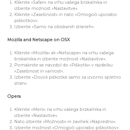
Kliknite »Safari« na vrhu vašega brskalnika in
izberite možnost »Nastavitve«.
Kliknite »Zasebnost« in nato »Omogoči uporabo
piškotkov«.
Izberite »Samo na obiskanih straneh«.
Mozilla and Netscape on OSX
Kliknite »Mozilla« ali »Netscape« na vrhu vašega
brskalnika in izberite možnost »Nastavitve«.
Pomaknite se navzdol do »Piškotki« v razdelku
»Zasebnost in varnost«.
Izberite »Dovoli piškotke samo za izvorno spletno
stran«.
Opera
Kliknite »Meni« na vrhu vašega brskalnika in
izberite »Nastavitve«.
Nato izberite »Možnosti« in zavihek »Napredno«.
Izberite možnost »Omogoči uporabo piškotkov«.