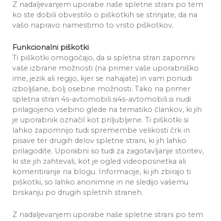
Z nadaljevanjem uporabe naše spletne strani po tem
ko ste dobili obvestilo o piškotkih se strinjate, da na
vašo napravo namestimo to vrsto piškotkov.
Funkcionalni piškotki
Ti piškotki omogočajo, da si spletna stran zapomni
vaše izbrane možnosti (na primer vaše uporabniško
ime, jezik ali regijo, kjer se nahajate) in vam ponudi
izboljšane, bolj osebne možnosti. Tako na primer
spletna stran 4s-avtomobili.si4s-avtomobili.si nudi
prilagojeno vsebino glede na tematiko člankov, ki jih
je uporabnik označil kot priljubljene. Ti piškotki si
lahko zapomnijo tudi spremembe velikosti črk in
pisave ter drugih delov spletne strani, ki jih lahko
prilagodite. Uporabni so tudi za zagotavljanje storitev,
ki ste jih zahtevali, kot je ogled videoposnetka ali
komentiranje na blogu. Informacije, ki jih zbirajo ti
piškotki, so lahko anonimne in ne sledijo vašemu
brskanju po drugih spletnih straneh.
Z nadaljevanjem uporabe naše spletne strani po tem