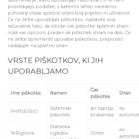
razumevanje, kako uporabljajo našo stran, in ki nam
posredujejo podatke, s katerimi lahko naredimo
prihodnji obisk spletne strani bolj prijeten in učinkovit.
Če ne želite uporabljati piškotkov, nastavite svoj
računalnik tako, da izbriše vse piškotke spletnih strani
in/ali vas opozori, preden se piškotek shrani na disk. Če
ne želite spremeniti uporabe piškotkov, preprosto
nadaljujte na spletno stran.
VRSTE PIŠKOTKOV, KI JIH
UPORABLJAMO
Čas
Ime piškotka
Namen
Stran
piškotka
Sistemski
do zaprtja
4s-
PHPSESSID
piškotek
brskalnika
avtomobil
Statistika
4s-
WRIgnore
ogledov
10min
avtomobil